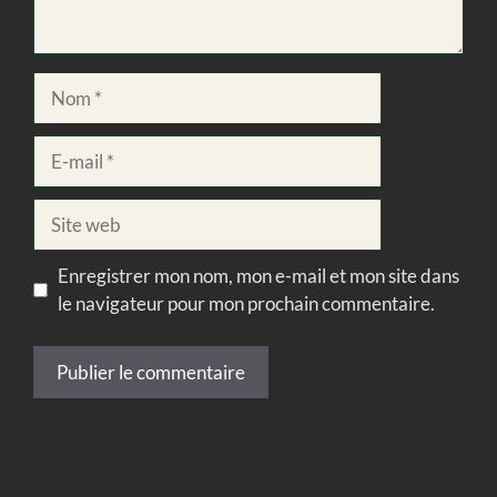
Nom
E-
mail
Site
web
Enregistrer mon nom, mon e-mail et mon site dans
le navigateur pour mon prochain commentaire.