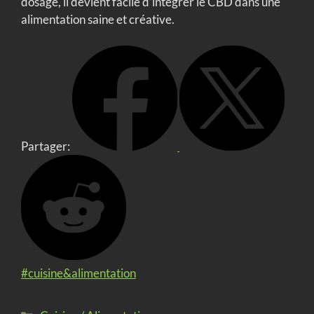
dosage, il devient facile d’intégrer le CBD dans une
alimentation saine et créative.
Partager:
#cuisine&alimentation
Catégories