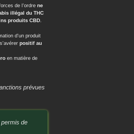
 forces de l’ordre
ne
abis illégal du THC
ains produits CBD
.
ation d’un produit
 s’avérer
positif au
éro
en matière de
 sanctions prévues
u permis de