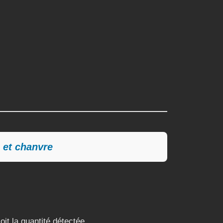
 et chanvre
oit la quantité détectée.