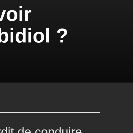
voir
idiol ?
rdit de conduire