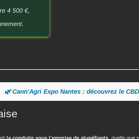
re 4 500 €,
onnement.
 :
🌿 Cann'Agri Expo Nantes : découvrez le CBD
aise
ent
la conduite sous l’emprise de stupéfiants
, quelle que s