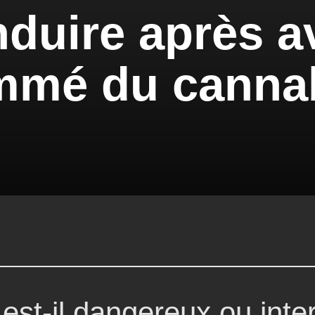
duire après a
mé du cannab
est-il dangereux ou inte