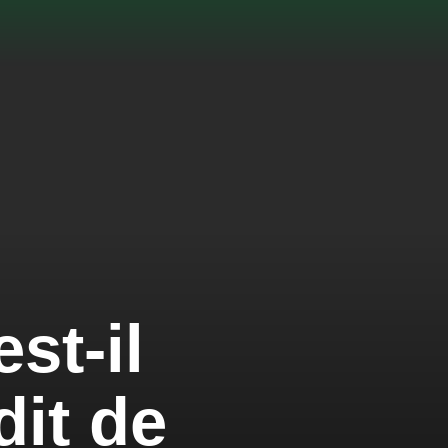
st-il
dit de